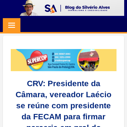
Skip
to
BLOG
Jornalismo
content
e
SILVERIO
Credibilidade
ALVES
CRV: Presidente da
Câmara, vereador Laécio
se reúne com presidente
da FECAM para firmar