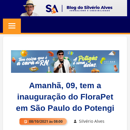
Skip
to
BLOG
Jornalismo
content
e
SILVERIO
Credibilidade
ALVES
Amanhã, 09, tem a
inauguração do FloraPet
em São Paulo do Potengi
Silvério Alves
08/10/2021 às 08:00