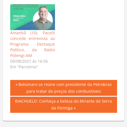
Amanhã (10), Pacelli
concede entrevista ao
Programa Destaque
Político, da Rádio
Potengi-AM
09/08/2021 às 16:56
Em "Parceiros"
Navegação
Previous
Bolsonaro se reúne com presidente da Petrobras
Post:
para tratar de preços dos combustíveis
de
Next
RIACHUELO: Conheça a beleza do Mirante de Serra
Post
Post:
da Formiga