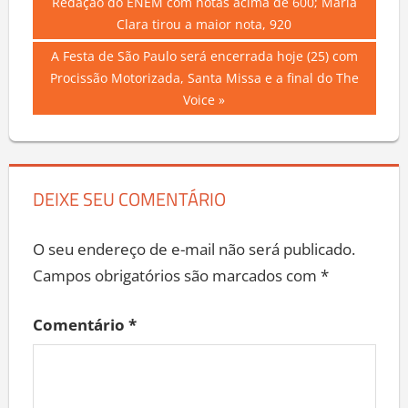
Post:
Redação do ENEM com notas acima de 600; Maria
de
Clara tirou a maior nota, 920
Post
Next
A Festa de São Paulo será encerrada hoje (25) com
Post:
Procissão Motorizada, Santa Missa e a final do The
Voice
DEIXE SEU COMENTÁRIO
O seu endereço de e-mail não será publicado.
Campos obrigatórios são marcados com
*
Comentário
*