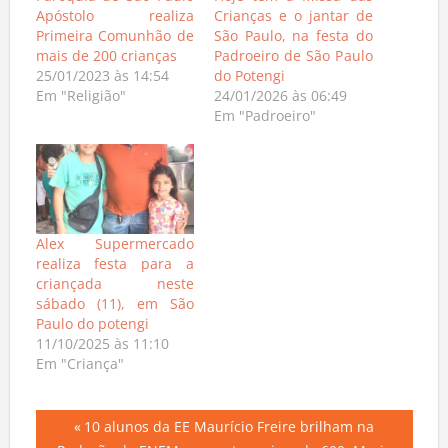
Paróquia de São Paulo
Hoje tem a Missa das
Apóstolo realiza
Crianças e o jantar de
Primeira Comunhão de
São Paulo, na festa do
mais de 200 crianças
Padroeiro de São Paulo
25/01/2023 às 14:54
do Potengi
Em "Religião"
24/01/2026 às 06:49
Em "Padroeiro"
Alex Supermercado
realiza festa para a
criançada neste
sábado (11), em São
Paulo do potengi
11/10/2025 às 11:10
Em "Criança"
Navegação
Previous
10 alunos da EE Maurício Freire brilham na