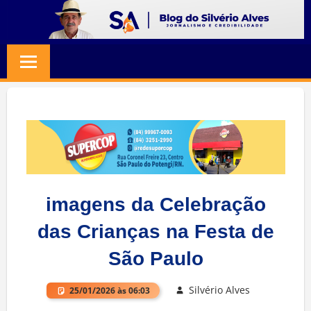
Skip
to
BLOG
Jornalismo
content
e
SILVERIO
Credibilidade
ALVES
imagens da Celebração
das Crianças na Festa de
São Paulo
Silvério Alves
25/01/2026 às 06:03