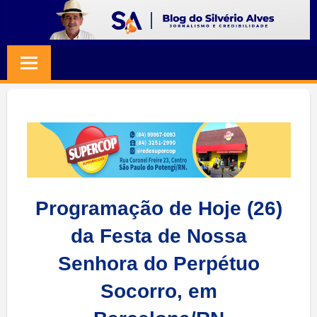
Skip
to
BLOG
Jornalismo
content
e
SILVERIO
Credibilidade
ALVES
Programação de Hoje (26)
da Festa de Nossa
Senhora do Perpétuo
Socorro, em