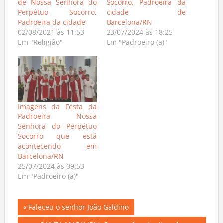
de Nossa Senhora do
Socorro, Padroeira da
Perpétuo Socorro,
cidade de
Padroeira da cidade
Barcelona/RN
02/08/2021 às 11:53
23/07/2024 às 18:25
Em "Religião"
Em "Padroeiro (a)"
Imagens da Festa da
Padroeira Nossa
Senhora do Perpétuo
Socorro que está
acontecendo em
Barcelona/RN
25/07/2024 às 09:53
Em "Padroeiro (a)"
Navegação
Previous
Faleceu o senhor João Galdino
Post: