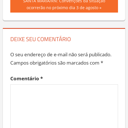
de
Next
SANTA MARIA/RN: Convenções da situação
Post:
ocorrerão no próximo dia 3 de agosto
Post
DEIXE SEU COMENTÁRIO
O seu endereço de e-mail não será publicado.
Campos obrigatórios são marcados com
*
Comentário
*