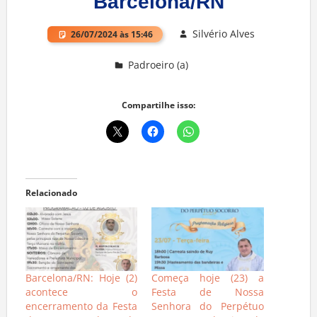
Barcelona/RN
Silvério Alves
26/07/2024 às 15:46
Padroeiro (a)
Deixe um comentário
Compartilhe isso:
Relacionado
Barcelona/RN: Hoje (2)
Começa hoje (23) a
acontece o
Festa de Nossa
encerramento da Festa
Senhora do Perpétuo