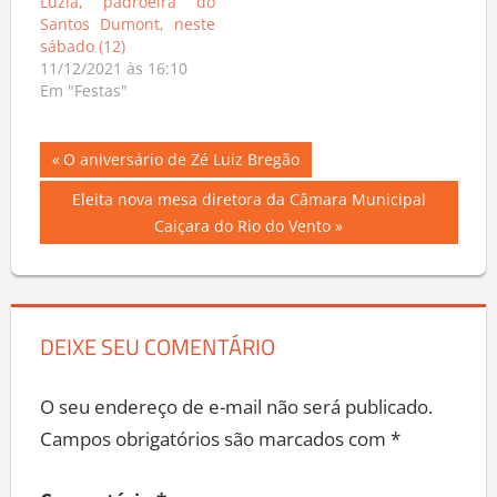
Luzia, padroeira do
Santos Dumont, neste
sábado (12)
11/12/2021 às 16:10
Em "Festas"
Navegação
Previous
O aniversário de Zé Luiz Bregão
Post:
de
Next
Eleita nova mesa diretora da Câmara Municipal
Post:
Caiçara do Rio do Vento
Post
DEIXE SEU COMENTÁRIO
O seu endereço de e-mail não será publicado.
Campos obrigatórios são marcados com
*