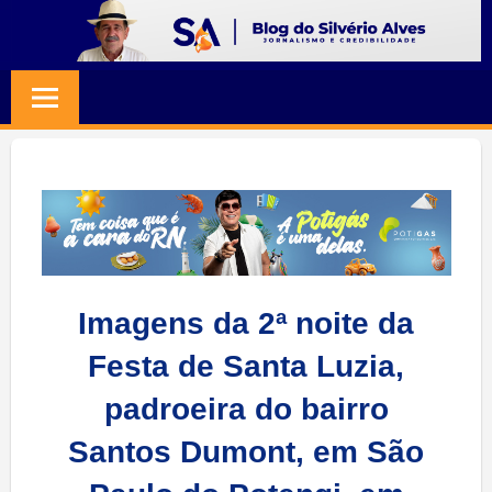
Skip
to
BLOG
Jornalismo
content
e
SILVERIO
Credibilidade
ALVES
Imagens da 2ª noite da
Festa de Santa Luzia,
padroeira do bairro
Santos Dumont, em São