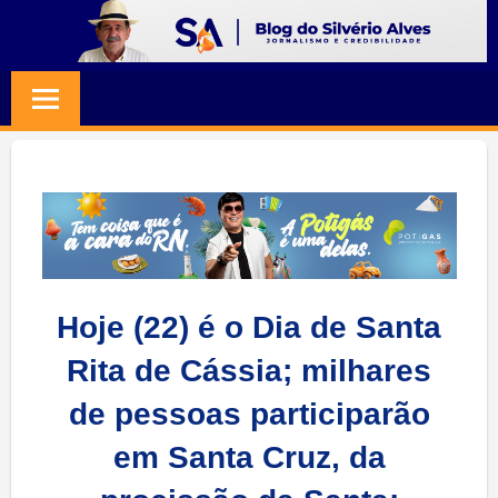
Skip
to
BLOG
Jornalismo
content
e
SILVERIO
Credibilidade
ALVES
Hoje (22) é o Dia de Santa
Rita de Cássia; milhares
de pessoas participarão
em Santa Cruz, da