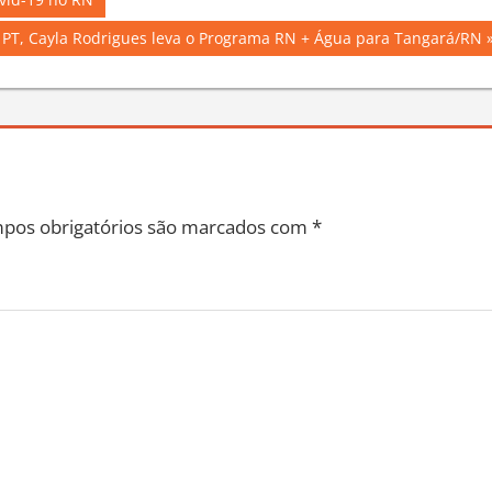
vid-19 no RN
o PT, Cayla Rodrigues leva o Programa RN + Água para Tangará/RN
pos obrigatórios são marcados com
*