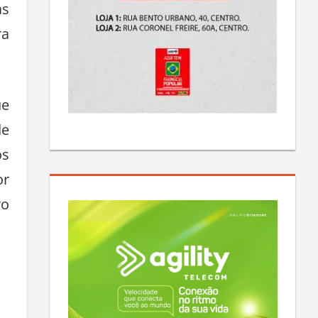
as
ra
ue
de
os
or
ro