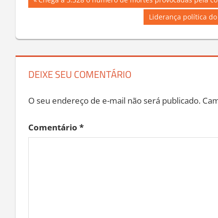
Navegação
Previous
Chega a 3.328 o número de mortes provocadas pela co
Post:
de
Next
Liderança política d
Post:
Post
DEIXE SEU COMENTÁRIO
O seu endereço de e-mail não será publicado.
Cam
Comentário
*