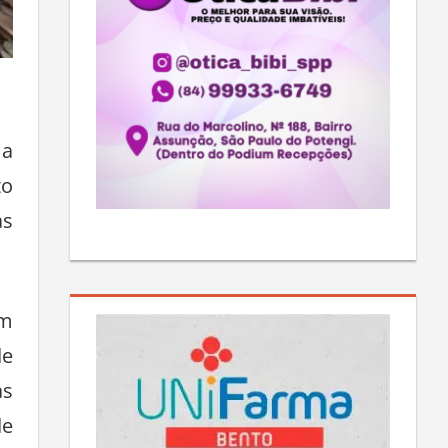
ma
to
as
am
de
às
de