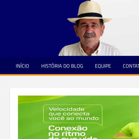
Jornalismo
Skip
e
to
Credibilidade
content
INÍCIO
HISTÓRIA DO BLOG
EQUIPE
CONTA