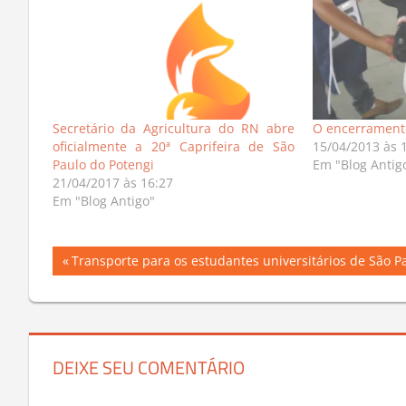
Secretário da Agricultura do RN abre
O encerramento
oficialmente a 20ª Caprifeira de São
15/04/2013 às 
Paulo do Potengi
Em "Blog Antig
21/04/2017 às 16:27
Em "Blog Antigo"
Navegação
Previous
Transporte para os estudantes universitários de São P
Post:
de
Post
DEIXE SEU COMENTÁRIO