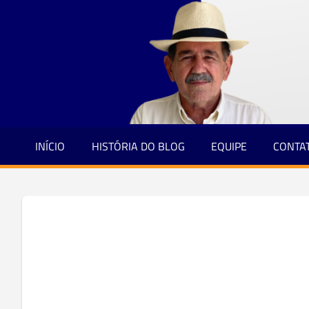
Jornalismo
Skip
e
to
Credibilidade
content
INÍCIO
HISTÓRIA DO BLOG
EQUIPE
CONTA