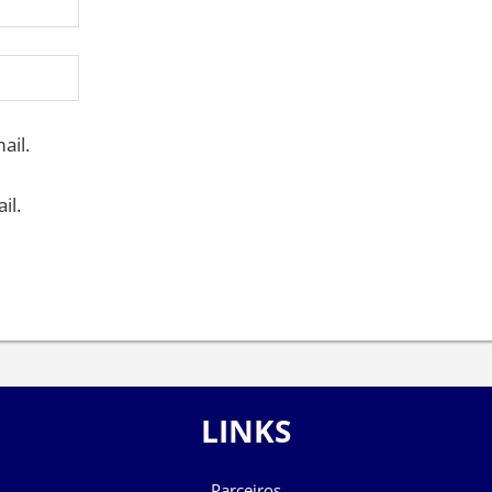
ail.
il.
LINKS
Parceiros