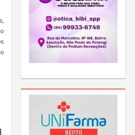
s,
do
os
do