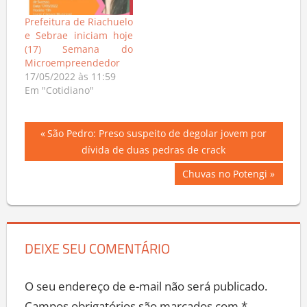
Prefeitura de Riachuelo
e Sebrae iniciam hoje
(17) Semana do
Microempreendedor
17/05/2022 às 11:59
Em "Cotidiano"
Navegação
Previous
São Pedro: Preso suspeito de degolar jovem por
Post:
dívida de duas pedras de crack
de
Next
Chuvas no Potengi
Post
Post:
DEIXE SEU COMENTÁRIO
O seu endereço de e-mail não será publicado.