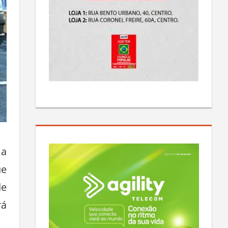
ma
ue
de
rá