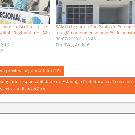
gional discutiu a co-
SAMU chegará a São Paulo do Potengi 
pital Regional de São
a região potengiense no mês de agosto
gi
30/07/2020 às 15:46
02:16
Em "Blog Antigo"
o"
 na próxima segunda-feira (18)
tengi (de responsabilidade do Estado), a Prefeitura local colocará
s extras à disposição