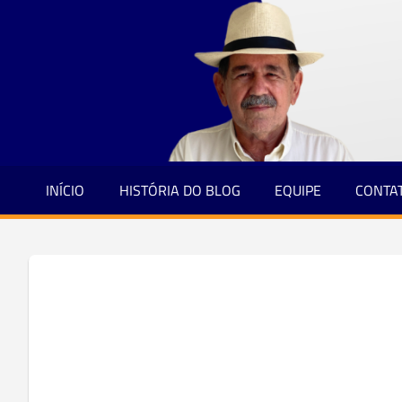
Jornalismo
Skip
e
to
Credibilidade
content
INÍCIO
HISTÓRIA DO BLOG
EQUIPE
CONTA