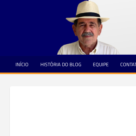
Jornalismo
Skip
e
to
Credibilidade
content
INÍCIO
HISTÓRIA DO BLOG
EQUIPE
CONTA