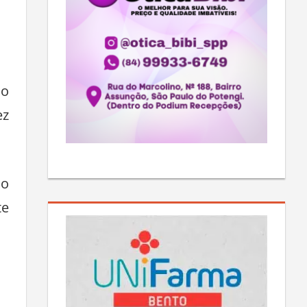
ao
ez
 o
te