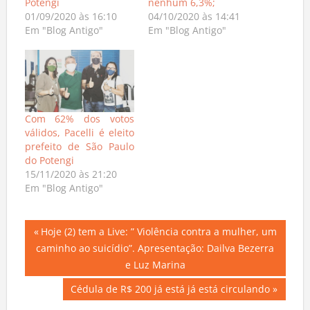
Potengi
nenhum 6,3%;
01/09/2020 às 16:10
04/10/2020 às 14:41
Em "Blog Antigo"
Em "Blog Antigo"
Com 62% dos votos
válidos, Pacelli é eleito
prefeito de São Paulo
do Potengi
15/11/2020 às 21:20
Em "Blog Antigo"
Navegação
Previous
Hoje (2) tem a Live: ” Violência contra a mulher, um
Post:
caminho ao suicídio”. Apresentação: Dailva Bezerra
de
e Luz Marina
Post
Next
Cédula de R$ 200 já está já está circulando
Post: