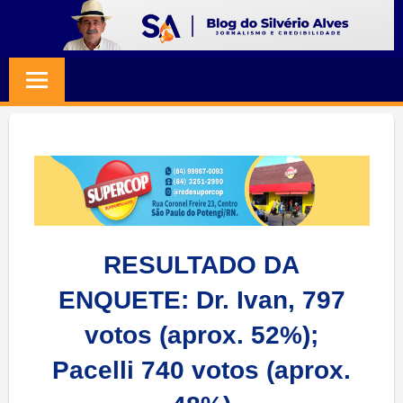
Skip
to
BLOG
Jornalismo
content
e
SILVERIO
Credibilidade
ALVES
RESULTADO DA
ENQUETE: Dr. Ivan, 797
votos (aprox. 52%);
Pacelli 740 votos (aprox.