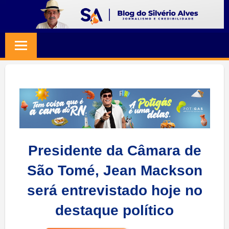
Skip
to
BLOG
Jornalismo
content
e
SILVERIO
Credibilidade
ALVES
Presidente da Câmara de
São Tomé, Jean Mackson
será entrevistado hoje no
destaque político