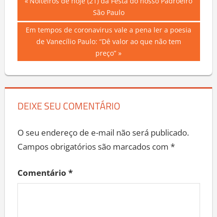
Navegação
Previous
Noiteiros de hoje (21) da Festa do nosso Padroeiro
Post:
São Paulo
de
Next
Em tempos de coronavirus vale a pena ler a poesia
Post
Post:
de Vanecílio Paulo: “Dê valor ao que não tem
preço”
DEIXE SEU COMENTÁRIO
O seu endereço de e-mail não será publicado.
Campos obrigatórios são marcados com
*
Comentário
*