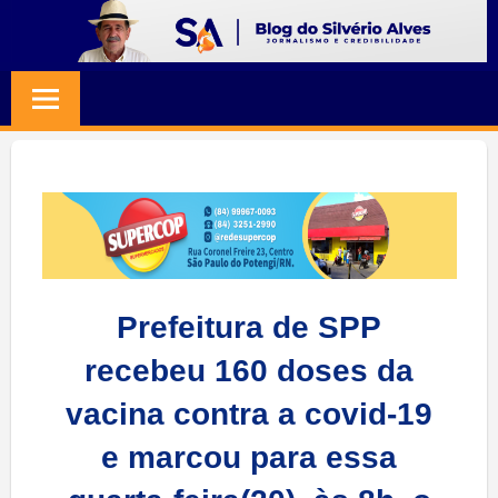
Skip
to
BLOG
Jornalismo
content
e
SILVERIO
Credibilidade
ALVES
Prefeitura de SPP
recebeu 160 doses da
vacina contra a covid-19
e marcou para essa