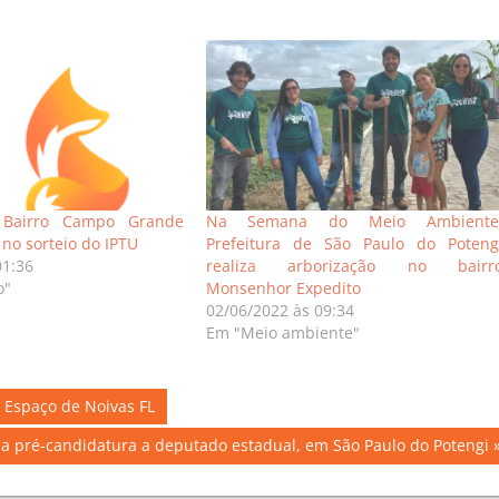
 Bairro Campo Grande
Na Semana do Meio Ambiente
no sorteio do IPTU
Prefeitura de São Paulo do Poteng
01:36
realiza arborização no bairr
o"
Monsenhor Expedito
02/06/2022 às 09:34
Em "Meio ambiente"
 Espaço de Noivas FL
ua pré-candidatura a deputado estadual, em São Paulo do Potengi