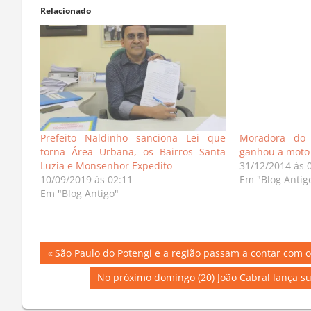
Relacionado
Prefeito Naldinho sanciona Lei que
Moradora do
torna Área Urbana, os Bairros Santa
ganhou a moto 
Luzia e Monsenhor Expedito
31/12/2014 às 
10/09/2019 às 02:11
Em "Blog Antig
Em "Blog Antigo"
Navegação
Previous
São Paulo do Potengi e a região passam a contar com o
Post:
de
Next
No próximo domingo (20) João Cabral lança s
Post:
Post