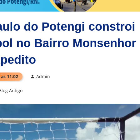
aulo do Potengi constroi
bol no Bairro Monsenhor
pedito
 às 11:02
Admin
Blog Antigo