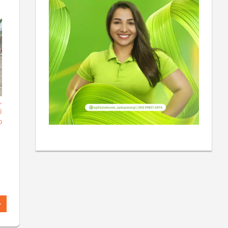
,
i
o