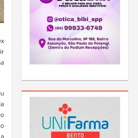
ex
ir
na
eu
da
io
do
 a