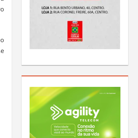
ro
do
se