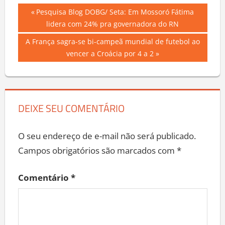
Navegação
Previous
Pesquisa Blog DOBG/ Seta: Em Mossoró Fátima
Post:
lidera com 24% pra governadora do RN
de
Next
A França sagra-se bi-campeã mundial de futebol ao
Post
Post:
vencer a Croácia por 4 a 2
DEIXE SEU COMENTÁRIO
O seu endereço de e-mail não será publicado.
Campos obrigatórios são marcados com
*
Comentário
*