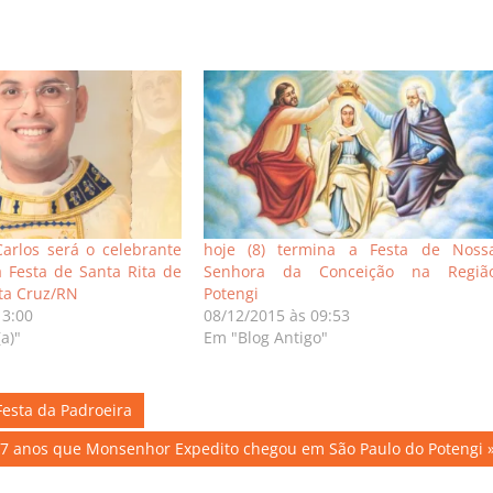
arlos será o celebrante
hoje (8) termina a Festa de Noss
a Festa de Santa Rita de
Senhora da Conceição na Regiã
ta Cruz/RN
Potengi
13:00
08/12/2015 às 09:53
a)"
Em "Blog Antigo"
Festa da Padroeira
 77 anos que Monsenhor Expedito chegou em São Paulo do Potengi