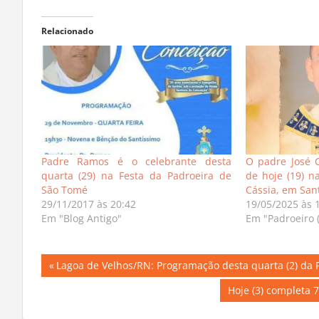
Relacionado
Padre Ramos é o celebrante desta
O padre José C
quarta (29) na Festa da Padroeira de
de hoje (19) n
São Tomé
Cássia, em San
29/11/2017 às 20:42
19/05/2025 às 
Em "Blog Antigo"
Em "Padroeiro (
Navegação
Previous
Lagoa de Velhos/RN: Programação desta quarta (2) da 
Post:
de
Next
Hoje (3) completa
Post: