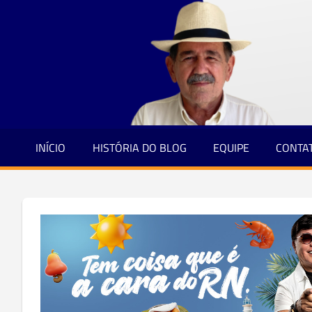
Jornalismo
Skip
e
to
Credibilidade
content
INÍCIO
HISTÓRIA DO BLOG
EQUIPE
CONTA