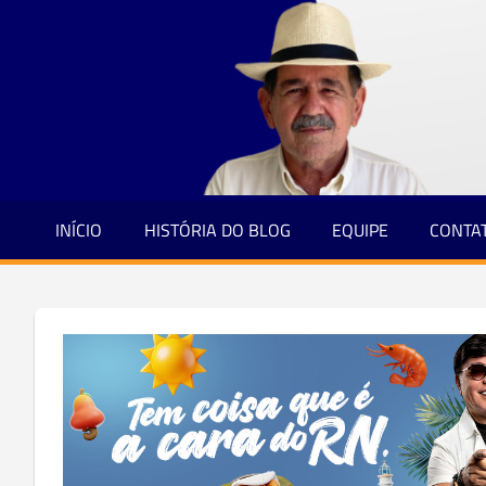
Jornalismo
Skip
e
to
Credibilidade
content
INÍCIO
HISTÓRIA DO BLOG
EQUIPE
CONTA