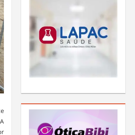
ce
 A
or