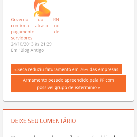
Governo do RN
confirma atraso no
pagamento de
servidores
24/10/2013 às 21:29
Em "Blog Antigo"
Navegação
Previous
Seca reduziu faturamento em 76% das empresas
Post:
de
Next
Armamento pesado apreendido pela PF com
Post:
possível grupo de extermínio
Post
DEIXE SEU COMENTÁRIO