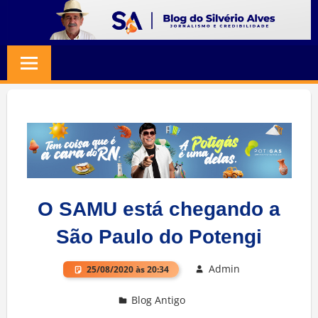
Skip
to
BLOG
Jornalismo
content
e
SILVERIO
Credibilidade
ALVES
O SAMU está chegando a
São Paulo do Potengi
Admin
25/08/2020 às 20:34
Blog Antigo