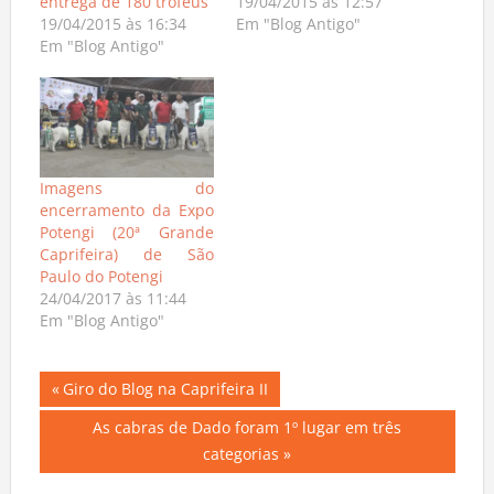
entrega de 180 troféus
19/04/2015 às 12:57
19/04/2015 às 16:34
Em "Blog Antigo"
Em "Blog Antigo"
Imagens do
encerramento da Expo
Potengi (20ª Grande
Caprifeira) de São
Paulo do Potengi
24/04/2017 às 11:44
Em "Blog Antigo"
Navegação
Previous
Giro do Blog na Caprifeira II
Post:
de
Next
As cabras de Dado foram 1º lugar em três
Post:
categorias
Post