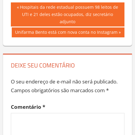
Navegação
Previous
Hospitais da rede estadual possuem 98 leitos de
Post:
UTI e 21 deles estão ocupados, diz secretário
de
adjunto
Post
Next
Unifarma Bento está com nova conta no Instagram
Post:
DEIXE SEU COMENTÁRIO
O seu endereço de e-mail não será publicado.
Campos obrigatórios são marcados com
*
Comentário
*