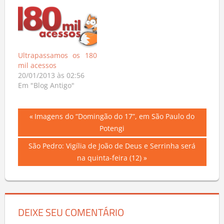
Ultrapassamos os 180
mil acessos
20/01/2013 às 02:56
Em "Blog Antigo"
Navegação
Previous
Imagens do “Domingão do 17”, em São Paulo do
Post:
Potengi
de
Next
São Pedro: Vigília de João de Deus e Serrinha será
Post
Post:
na quinta-feira (12)
DEIXE SEU COMENTÁRIO