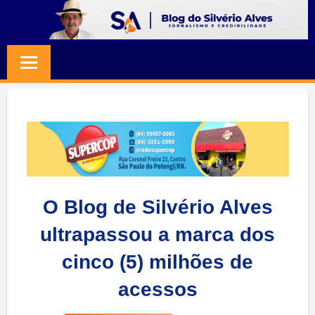
Skip
to
BLOG
Jornalismo
content
e
SILVERIO
Credibilidade
ALVES
O Blog de Silvério Alves
ultrapassou a marca dos
cinco (5) milhões de
acessos