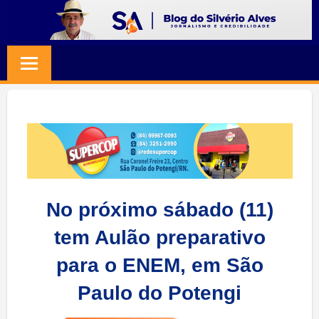
Skip
to
BLOG
Jornalismo
content
e
SILVERIO
Credibilidade
ALVES
No próximo sábado (11)
tem Aulão preparativo
para o ENEM, em São
Paulo do Potengi