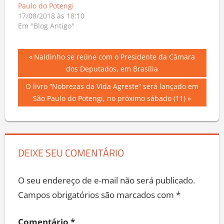
Paulo do Potengi
17/08/2018 às 18:10
Em "Blog Antigo"
Navegação
Previous
Naldinho se reúne com o Presidente da Câmara
Post:
dos Deputados, em Brasília
de
Next
O livro “Nobrezas da Vida Agreste” será lançado em
Post
Post:
São Paulo do Potengi, no próximo sábado (11)
DEIXE SEU COMENTÁRIO
O seu endereço de e-mail não será publicado.
Campos obrigatórios são marcados com
*