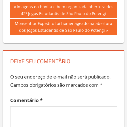
Navegação
Previous
Imagens da bonita e bem organizada abertura dos
Post:
42º Jogos Estudantis de São Paulo do Potengi
de
Next
Monsenhor Expedito foi homenageado na abertura
Post
Post:
dos Jogos Estudantis de São Paulo do Potengi
DEIXE SEU COMENTÁRIO
O seu endereço de e-mail não será publicado.
Campos obrigatórios são marcados com
*
Comentário
*