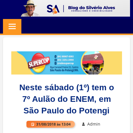
Skip
to
BLOG
Jornalismo
content
e
SILVERIO
Credibilidade
ALVES
Neste sábado (1º) tem o
7º Aulão do ENEM, em
São Paulo do Potengi
Admin
31/08/2018 às 13:04