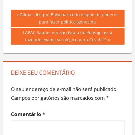
Navegação
Previous
Gilmar diz que Bolsonaro não dispõe de poderes
Post:
para fazer política ‘genocida’
de
Next
LAPAC Saúde, em São Paulo do Potengi, está
Post
Post:
fazendo exame sorológico para Covid-19
DEIXE SEU COMENTÁRIO
O seu endereço de e-mail não será publicado.
Campos obrigatórios são marcados com
*
Comentário
*