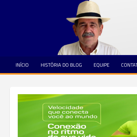
Jornalismo
Skip
e
to
Credibilidade
content
INÍCIO
HISTÓRIA DO BLOG
EQUIPE
CONTA