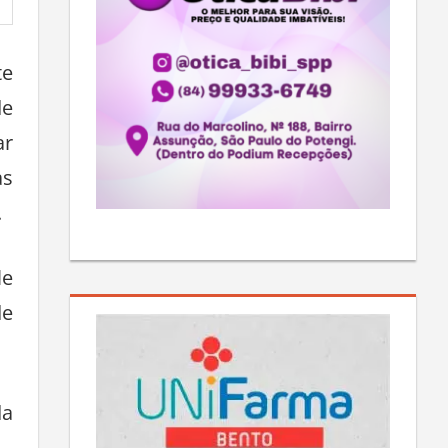
te
de
ar
as
.
le
de
da