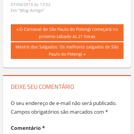
do Potengi
07/04/2014 às 13:52
Em "Blog Antigo"
Navegação
Previous
O Carnaval de São Paulo do Potengi começará no
Post:
próximo sábado às 21 horas
de
Next
Mestre dos Salgados: Os melhores salgados de São
Post
Post:
Paulo do Potengi
DEIXE SEU COMENTÁRIO
O seu endereço de e-mail não será publicado.
Campos obrigatórios são marcados com
*
Comentário
*