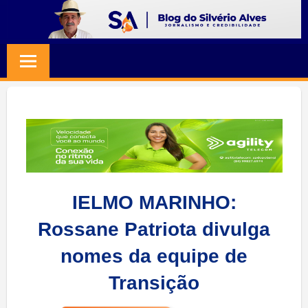
Skip
to
BLOG
Jornalismo
content
e
SILVERIO
Credibilidade
ALVES
IELMO MARINHO:
Rossane Patriota divulga
nomes da equipe de
Transição