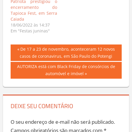
Patriota prestigiou o
encerramento do
Tapioca Fest, em Serra
Caiada
18/06/2022 às 14:37
Em "Festas juninas"
Navegação
Previous
De 17 a 23 de novembro, aconteceram 12 novos
Post:
casos de coronavirus, em São Paulo do Potengi
de
Next
AUTORIZA está com Black Friday de consórcios de
Post
Post:
automóvel e imóvel
DEIXE SEU COMENTÁRIO
O seu endereço de e-mail não será publicado.
Campos obrigatórios são marcados com
*