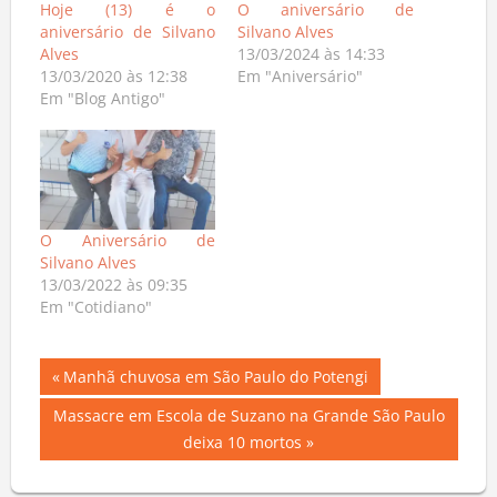
Hoje (13) é o
O aniversário de
aniversário de Silvano
Silvano Alves
Alves
13/03/2024 às 14:33
13/03/2020 às 12:38
Em "Aniversário"
Em "Blog Antigo"
O Aniversário de
Silvano Alves
13/03/2022 às 09:35
Em "Cotidiano"
Navegação
Previous
Manhã chuvosa em São Paulo do Potengi
Post:
de
Next
Massacre em Escola de Suzano na Grande São Paulo
Post:
deixa 10 mortos
Post