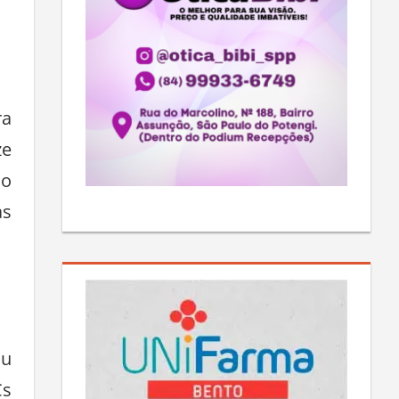
ra
ze
no
as
ou
Cs