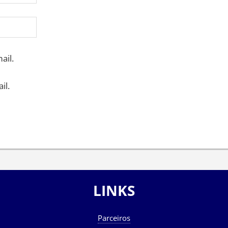
ail.
il.
LINKS
Parceiros