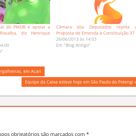
al do PMDB é apoiar a
Câmara dos Deputados rejeita 
Rosalba, diz Henrique
Proposta de Emenda à Constituição 37
26/06/2013 às 14:03
04:00
Em "Blog Antigo"
o"
rgalheiras, em Acari
Next
Equipe da Caixa esteve hoje em São Paulo do Potengi
Post:
pos obrigatórios são marcados com
*