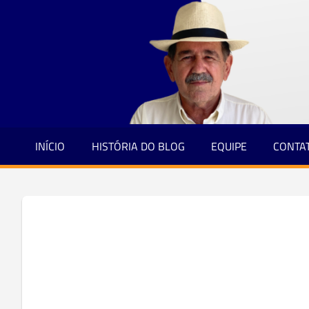
Jornalismo
Skip
e
to
Credibilidade
content
INÍCIO
HISTÓRIA DO BLOG
EQUIPE
CONTA