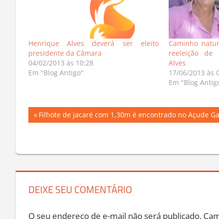
Henrique Alves deverá ser eleito
Caminho natur
presidente da Câmara
reeleição de 
04/02/2013 às 10:28
Alves
Em "Blog Antigo"
17/06/2013 às 
Em "Blog Antig
Navegação
Previous
Filhote de jacaré com 1,30m é encontrado no Açude Ga
Post:
de
Post
DEIXE SEU COMENTÁRIO
O seu endereço de e-mail não será publicado.
Cam