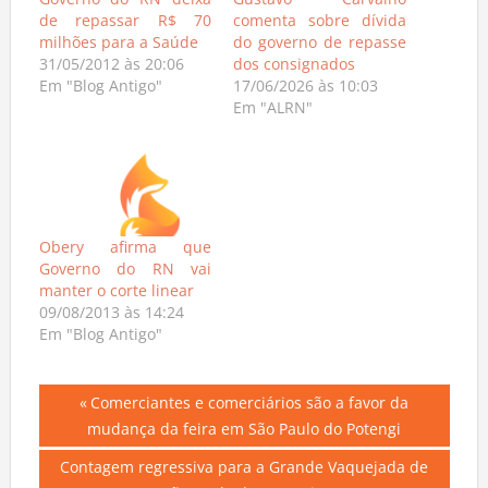
Governo do RN deixa
Gustavo Carvalho
de repassar R$ 70
comenta sobre dívida
milhões para a Saúde
do governo de repasse
31/05/2012 às 20:06
dos consignados
Em "Blog Antigo"
17/06/2026 às 10:03
Em "ALRN"
Obery afirma que
Governo do RN vai
manter o corte linear
09/08/2013 às 14:24
Em "Blog Antigo"
Navegação
Previous
Comerciantes e comerciários são a favor da
Post:
mudança da feira em São Paulo do Potengi
de
Next
Contagem regressiva para a Grande Vaquejada de