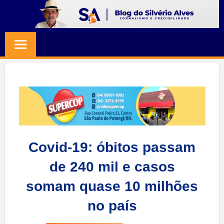
Skip
to
BLOG
Jornalismo
content
e
SILVERIO
Credibilidade
ALVES
Covid-19: óbitos passam
de 240 mil e casos
somam quase 10 milhões
no país