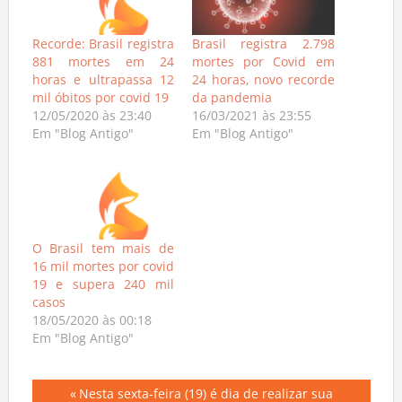
Recorde: Brasil registra
Brasil registra 2.798
881 mortes em 24
mortes por Covid em
horas e ultrapassa 12
24 horas, novo recorde
mil óbitos por covid 19
da pandemia
12/05/2020 às 23:40
16/03/2021 às 23:55
Em "Blog Antigo"
Em "Blog Antigo"
O Brasil tem mais de
16 mil mortes por covid
19 e supera 240 mil
casos
18/05/2020 às 00:18
Em "Blog Antigo"
Navegação
Previous
Nesta sexta-feira (19) é dia de realizar sua