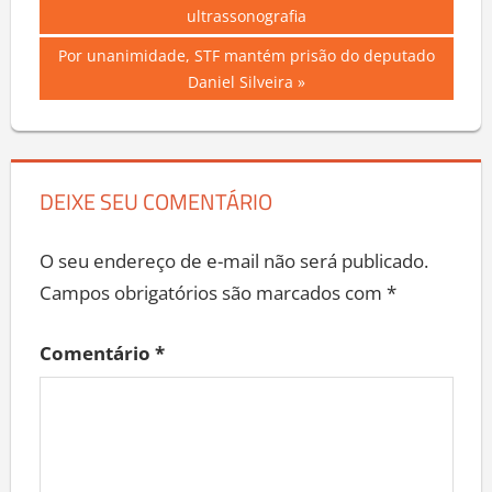
Post:
ultrassonografia
de
Next
Por unanimidade, STF mantém prisão do deputado
Post
Post:
Daniel Silveira
DEIXE SEU COMENTÁRIO
O seu endereço de e-mail não será publicado.
Campos obrigatórios são marcados com
*
Comentário
*