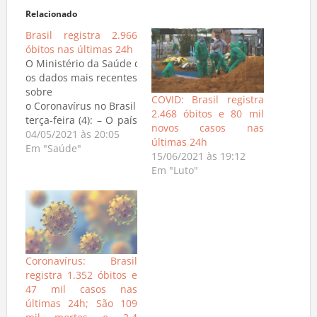
Relacionado
Brasil registra 2.966
óbitos nas últimas 24h
O Ministério da Saúde divulgou
os dados mais recentes
sobre
COVID: Brasil registra
o Coronavírus no Brasil nesta
2.468 óbitos e 80 mil
terça-feira (4): – O país
novos casos nas
registrou 2.966
04/05/2021 às 20:05
últimas 24h
óbitos nas últimas 24h,
Em "Saúde"
15/06/2021 às 19:12
totalizando 411.588
Em "Luto"
mortes; – Foram 77.359
novos casos de
coronavírus
registrados, no total
14.856.888 milhões
pessoas já foram
Coronavírus: Brasil
infectadas. – O número
registra 1.352 óbitos e
total de recuperados
47 mil casos nas
do Coronavírus é
últimas 24h; São 109
13.442.996, com o