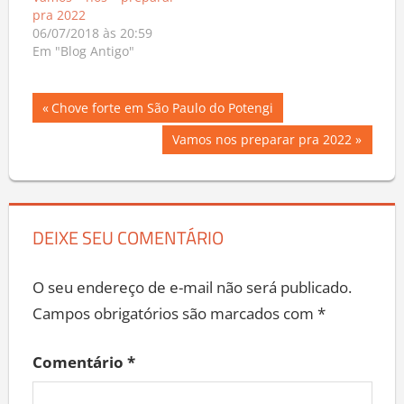
pra 2022
06/07/2018 às 20:59
Em "Blog Antigo"
Navegação
Previous
Chove forte em São Paulo do Potengi
Post:
de
Next
Vamos nos preparar pra 2022
Post:
Post
DEIXE SEU COMENTÁRIO
O seu endereço de e-mail não será publicado.
Campos obrigatórios são marcados com
*
Comentário
*