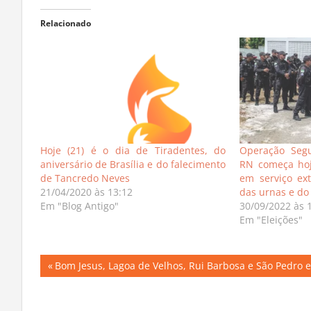
Relacionado
Hoje (21) é o dia de Tiradentes, do
Operação Segu
aniversário de Brasília e do falecimento
RN começa hoje
de Tancredo Neves
em serviço ex
21/04/2020 às 13:12
das urnas e do 
Em "Blog Antigo"
30/09/2022 às 
Em "Eleições"
Navegação
Previous
Bom Jesus, Lagoa de Velhos, Rui Barbosa e São Pedro 
Post:
de