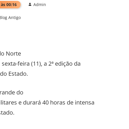
 às 00:16
Admin
Blog Antigo
do Norte
exta-feira (11), a 2ª edição da
do Estado.
Grande do
litares e durará 40 horas de intensa
stado.