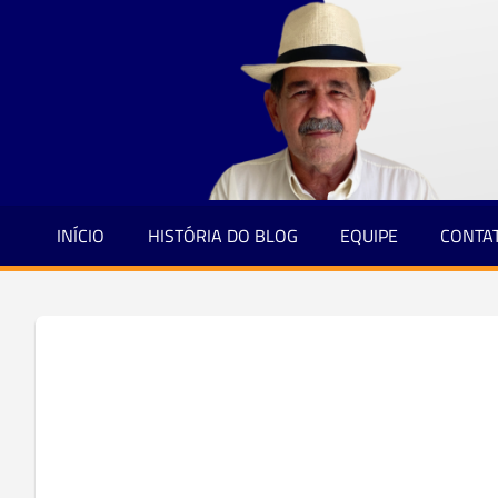
Jornalismo
Skip
e
to
Credibilidade
content
INÍCIO
HISTÓRIA DO BLOG
EQUIPE
CONTA