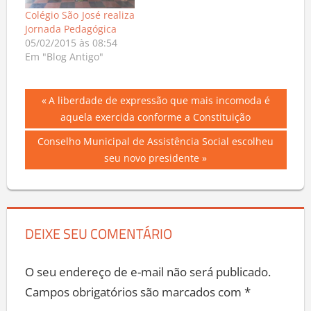
Colégio São José realiza
Jornada Pedagógica
05/02/2015 às 08:54
Em "Blog Antigo"
Navegação
Previous
A liberdade de expressão que mais incomoda é
Post:
aquela exercida conforme a Constituição
de
Next
Conselho Municipal de Assistência Social escolheu
Post
Post:
seu novo presidente
DEIXE SEU COMENTÁRIO
O seu endereço de e-mail não será publicado.
Campos obrigatórios são marcados com
*