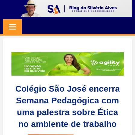
Skip
to
BLOG
Jornalismo
content
e
SILVERIO
Credibilidade
ALVES
Colégio São José encerra
Semana Pedagógica com
uma palestra sobre Ética
no ambiente de trabalho