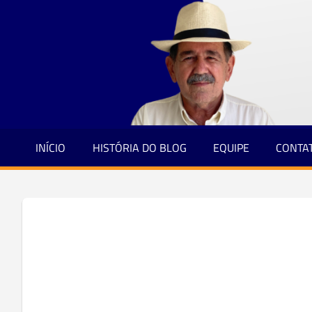
Jornalismo
Skip
e
to
Credibilidade
content
INÍCIO
HISTÓRIA DO BLOG
EQUIPE
CONTA