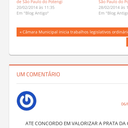
de São Paulo do Potengi
São Paulo do P
20/02/2014 às 11:35
28/02/2014 às 
Em "Blog Antigo"
Em "Blog Antig
Navegação
Previous
Câmara Municipal inicia trabalhos legislativos ordinári
Post:
de
Post
UM COMENTÁRIO
06/
ATE CONCORDO EM VALORIZAR A PRATA DA 