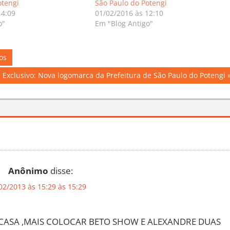
otengi
São Paulo do Potengi
14:09
01/02/2016 às 12:10
o"
Em "Blog Antigo"
os
Next
Exclusivo: Nova logomarca da Prefeitura de São Paulo do Potengi
Post:
Anônimo
disse:
02/2013 às 15:29 às 15:29
CASA ,MAIS COLOCAR BETO SHOW E ALEXANDRE DUAS