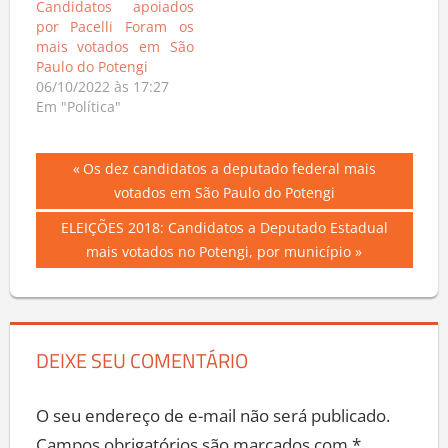
Candidatos apoiados
por Pacelli Foram os
mais votados em São
Paulo do Potengi
06/10/2022 às 17:27
Em "Política"
Navegação
Previous
Os dez candidatos a deputado federal mais
Post:
votados em São Paulo do Potengi
de
Next
ELEIÇÕES 2018: Candidatos a Deputado Estadual
Post
Post:
mais votados no Potengi, por município
DEIXE SEU COMENTÁRIO
O seu endereço de e-mail não será publicado.
Campos obrigatórios são marcados com
*