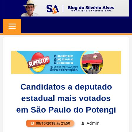
Skip
to
BLOG
Jornalismo
content
e
SILVERIO
Credibilidade
ALVES
Candidatos a deputado
estadual mais votados
em São Paulo do Potengi
Admin
08/10/2018 às 21:50