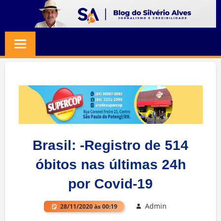
Skip
to
BLOG
Jornalismo
content
e
SILVERIO
Credibilidade
ALVES
Brasil: -Registro de 514
óbitos nas últimas 24h
por Covid-19
Admin
28/11/2020 às 00:19