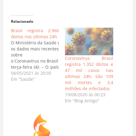
Relacionado
Brasil registra 2.966
óbitos nas últimas 24h
O Ministério da Saúde divulgou
os dados mais recentes
sobre
Coronavírus: Brasil
o Coronavírus no Brasil nesta
registra 1.352 óbitos e
terça-feira (4): – O país
47 mil casos nas
registrou 2.966
04/05/2021 às 20:05
últimas 24h; São 109
óbitos nas últimas 24h,
Em "Saúde"
mil mortes e 3,4
totalizando 411.588
milhões de infectados
mortes; – Foram 77.359
19/08/2020 às 00:23
novos casos de
Em "Blog Antigo"
coronavírus
registrados, no total
14.856.888 milhões
pessoas já foram
infectadas. – O número
total de recuperados