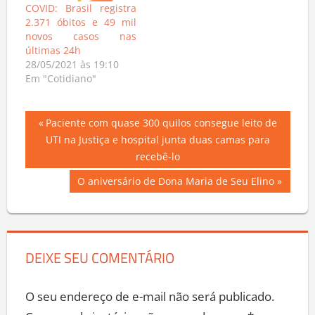
COVID: Brasil registra
do Coronavírus é
2.371 óbitos e 49 mil
13.442.996, com o
novos casos nas
registro de mais…
últimas 24h
28/05/2021 às 19:10
Em "Cotidiano"
Navegação
Previous
Paciente com quase 300 quilos consegue leito de
Post:
UTI na Justiça e hospital junta duas camas para
de
recebê-lo
Post
Next
O aniversário de Dona Maria de Seu Elino
Post:
DEIXE SEU COMENTÁRIO
O seu endereço de e-mail não será publicado.