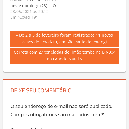
coronavírus no Brasil
13.442.996, com o
neste domingo (23): – O
registro de mais…
país registrou 860
23/05/2021 às 20:12
óbitos nas últimas 24h,
Em "Covid-19"
totalizando 449.068
mortes; – Foram 35.819
Navegação
novos casos de
Previous
De 2 a 5 de fevereiro foram registrados 11 novos
coronavírus
Post:
casos de Covid-19, em São Paulo do Potengi
de
registrados, no total
16.083.258 milhões
Next
Carreta com 27 toneladas de limão tomba na BR-304
Post
pessoas já foram
Post:
na Grande Natal
infectadas. – O número
total de…
DEIXE SEU COMENTÁRIO
O seu endereço de e-mail não será publicado.
Campos obrigatórios são marcados com
*