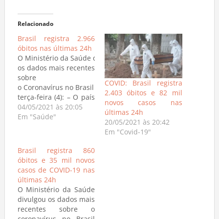
Relacionado
Brasil registra 2.966
óbitos nas últimas 24h
O Ministério da Saúde divulgou
os dados mais recentes
sobre
COVID: Brasil registra
o Coronavírus no Brasil nesta
2.403 óbitos e 82 mil
terça-feira (4): – O país
novos casos nas
registrou 2.966
04/05/2021 às 20:05
últimas 24h
óbitos nas últimas 24h,
Em "Saúde"
20/05/2021 às 20:42
totalizando 411.588
Em "Covid-19"
mortes; – Foram 77.359
novos casos de
Brasil registra 860
coronavírus
óbitos e 35 mil novos
registrados, no total
casos de COVID-19 nas
14.856.888 milhões
últimas 24h
pessoas já foram
O Ministério da Saúde
infectadas. – O número
divulgou os dados mais
total de recuperados
recentes sobre o
do Coronavírus é