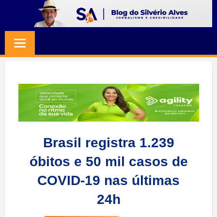
Skip
to
BLOG
Jornalismo
content
e
SILVERIO
Credibilidade
ALVES
Brasil registra 1.239
óbitos e 50 mil casos de
COVID-19 nas últimas
24h