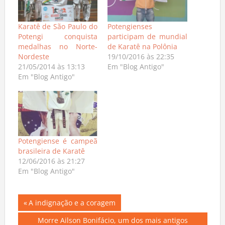
Karatê de São Paulo do
Potengienses
Potengi conquista
participam de mundial
medalhas no Norte-
de Karatê na Polônia
Nordeste
19/10/2016 às 22:35
21/05/2014 às 13:13
Em "Blog Antigo"
Em "Blog Antigo"
Potengiense é campeã
brasileira de Karatê
12/06/2016 às 21:27
Em "Blog Antigo"
Navegação
Previous
A indignação e a coragem
Post:
Next
Morre Ailson Bonifácio, um dos mais antigos