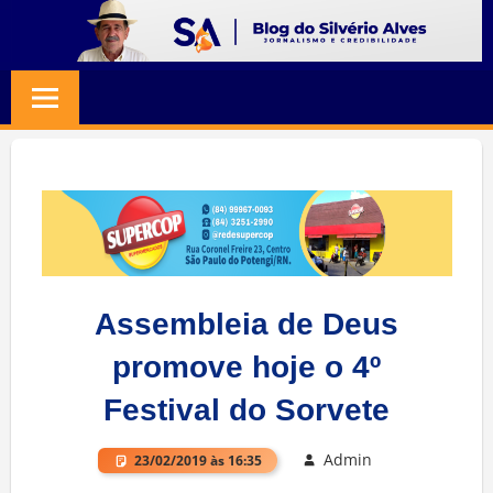
Skip
to
BLOG
Jornalismo
content
e
SILVERIO
Credibilidade
ALVES
Assembleia de Deus
promove hoje o 4º
Festival do Sorvete
Admin
23/02/2019 às 16:35