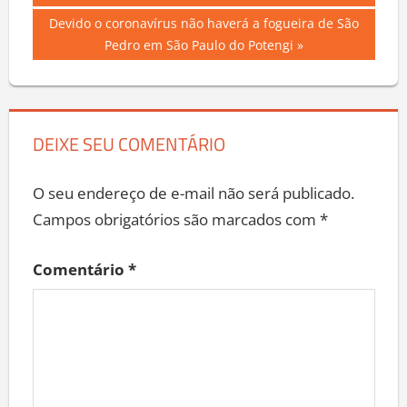
de
Next
Devido o coronavírus não haverá a fogueira de São
Post
Post:
Pedro em São Paulo do Potengi
DEIXE SEU COMENTÁRIO
O seu endereço de e-mail não será publicado.
Campos obrigatórios são marcados com
*
Comentário
*