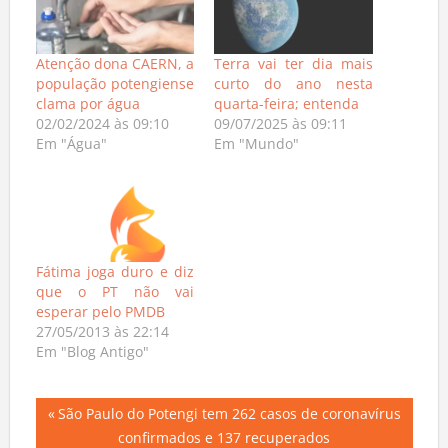
Atenção dona CAERN, a
Terra vai ter dia mais
população potengiense
curto do ano nesta
clama por água
quarta-feira; entenda
02/02/2024 às 09:10
09/07/2025 às 09:11
Em "Água"
Em "Mundo"
Fátima joga duro e diz
que o PT não vai
esperar pelo PMDB
27/05/2013 às 22:14
Em "Blog Antigo"
Navegação
Previous
São Paulo do Potengi tem 262 casos de coronavírus
Post:
confirmados e 137 recuperados