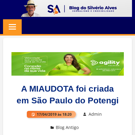
Skip
to
BLOG
Jornalismo
content
e
SILVERIO
Credibilidade
ALVES
A MIAUDOTA foi criada
em São Paulo do Potengi
Admin
17/04/2019 às 18:20
Blog Antigo