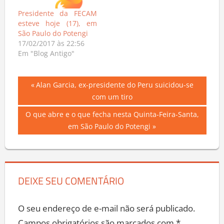
Presidente da FECAM
esteve hoje (17), em
São Paulo do Potengi
17/02/2017 às 22:56
Em "Blog Antigo"
Navegação
Previous
Alan Garcia, ex-presidente do Peru suicidou-se
Post:
com um tiro
de
Next
O que abre e o que fecha nesta Quinta-Feira-Santa,
Post
Post:
em São Paulo do Potengi
DEIXE SEU COMENTÁRIO
O seu endereço de e-mail não será publicado.