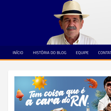
Jornalismo
Skip
e
to
Credibilidade
content
INÍCIO
HISTÓRIA DO BLOG
EQUIPE
CONTA