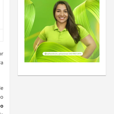
or
ra
de
 o
do