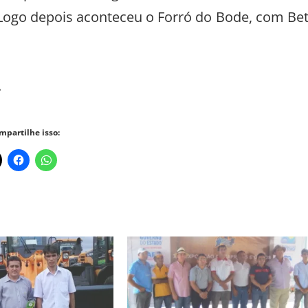
 no palco com Ingrid (Coletivo das Mulheres 
 Logo depois aconteceu o Forró do Bode, com Be
.
mpartilhe isso: