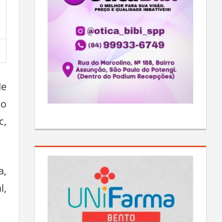
de
ão
c,
a,
l,