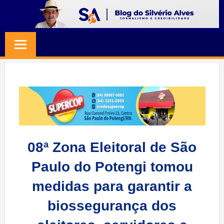
Skip
to
BLOG
Jornalismo
content
e
SILVERIO
Credibilidade
ALVES
08ª Zona Eleitoral de São
Paulo do Potengi tomou
medidas para garantir a
biossegurança dos