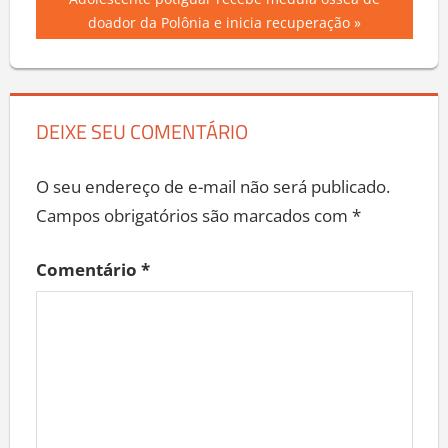
Post
Post:
doador da Polônia e inicia recuperação
DEIXE SEU COMENTÁRIO
O seu endereço de e-mail não será publicado.
Campos obrigatórios são marcados com
*
Comentário
*