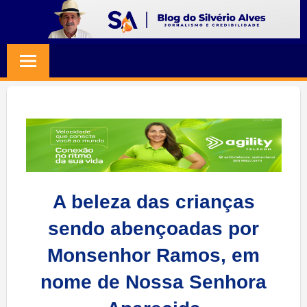
Skip
to
BLOG
Jornalismo
content
e
SILVERIO
Credibilidade
ALVES
A beleza das crianças
sendo abençoadas por
Monsenhor Ramos, em
nome de Nossa Senhora