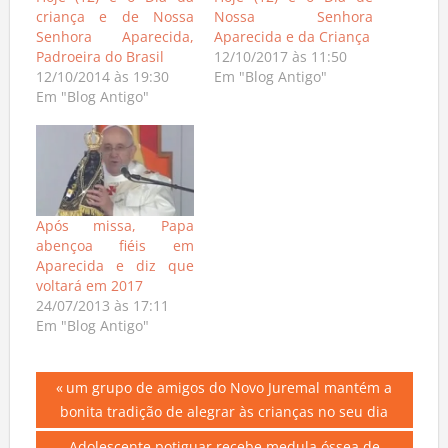
criança e de Nossa
Nossa Senhora
Senhora Aparecida,
Aparecida e da Criança
Padroeira do Brasil
12/10/2017 às 11:50
12/10/2014 às 19:30
Em "Blog Antigo"
Em "Blog Antigo"
Após missa, Papa
abençoa fiéis em
Aparecida e diz que
voltará em 2017
24/07/2013 às 17:11
Em "Blog Antigo"
Navegação
Previous
um grupo de amigos do Novo Juremal mantém a
Post:
bonita tradição de alegrar às crianças no seu dia
de
Next
Adolescente potiguar recebe medula óssea de