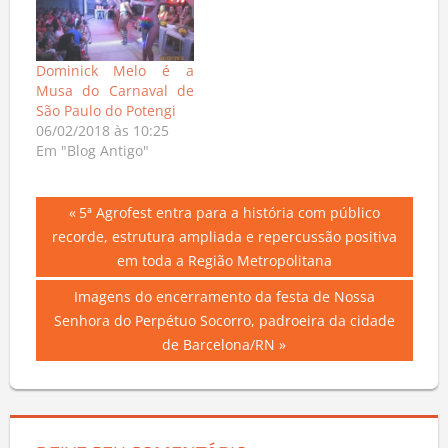
Dominick Melo é a
Musa do Carnaval de
São Paulo do Potengi
06/02/2018 às 10:25
Em "Blog Antigo"
Navegação
Previous
5ª Agrofest entra para a história com público
Post:
recorde, estrutura ampliada e repercussão positiva
de
em toda a Região Metropolitana
Post
Next
Imagens do encerramento da festa de Nossa
Post:
Senhora do Perpétuo Socorro, padroeira da cidade
de Barcelona/RN