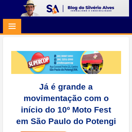
Skip
to
BLOG
Jornalismo
content
e
SILVERIO
Credibilidade
ALVES
Já é grande a
movimentação com o
início do 10º Moto Fest
em São Paulo do Potengi