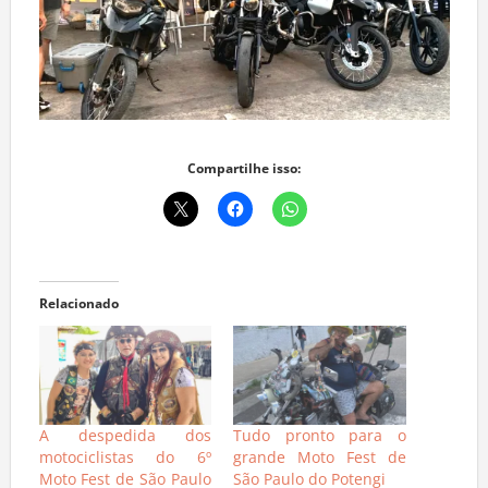
Compartilhe isso:
Relacionado
A despedida dos
Tudo pronto para o
motociclistas do 6º
grande Moto Fest de
Moto Fest de São Paulo
São Paulo do Potengi